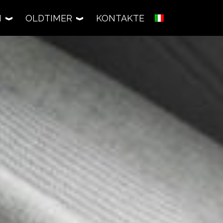
N
OLDTIMER
KONTAKTE
IMER-SUCHE
orischer Fahrzeuge
RESTOMOD
EN
Neues Leben für die Geschichte
eit