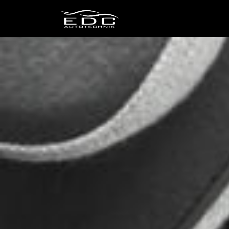
OLDTIMER
Wir sp
Mehr als nur Händler
REPARATUREN
In guten Händen