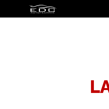
ELA
IL PROGETTO OLDTIMER
L
Abbat
Più che rivenditori
RIPARAZIONI
O
In buone mani
La n