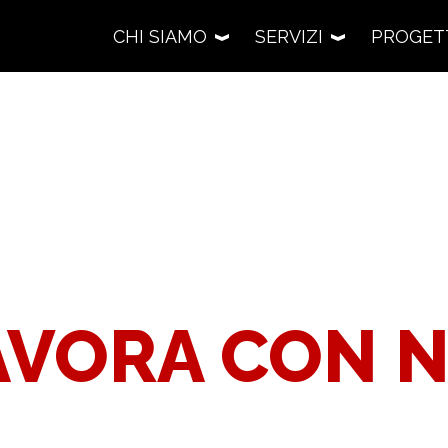
CHI SIAMO
SERVIZI
PROGET
RICERCA
LAVORA CON NO
Cacciatori
BORAZIONI
Eccellenza e passione ce
PRONTA CONSEGNA
AVORA CON N
RESTAURI
tiamo i limiti
La nostra selezione
FFICINA
Un’arte senza tempo
ostra squadra