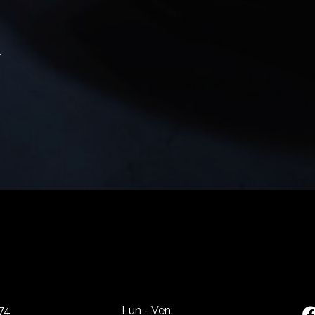
l
74
Lun - Ven: