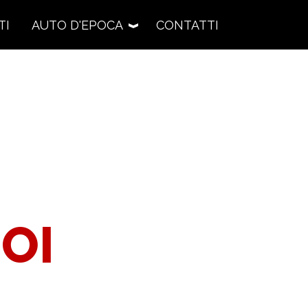
TI
AUTO D'EPOCA
CONTATTI
 AUTO D'EPOCA
I
 di veicoli storici
RESTOMOD
rcasi
OI
Nuova vita alla storia